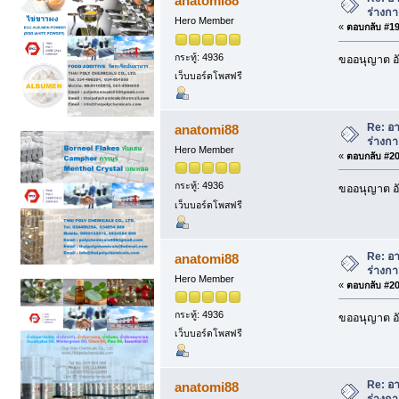
anatomi88
ร่างกา
Hero Member
«
ตอบกลับ #199
กระทู้: 4936
ขออนุญาต อั
เว็บบอร์ดโพสฟรี
Re: อา
anatomi88
ร่างกา
Hero Member
«
ตอบกลับ #200
กระทู้: 4936
ขออนุญาต อั
เว็บบอร์ดโพสฟรี
Re: อา
anatomi88
ร่างกา
Hero Member
«
ตอบกลับ #201
กระทู้: 4936
ขออนุญาต อั
เว็บบอร์ดโพสฟรี
Re: อา
anatomi88