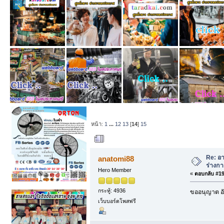
หน้า:
1
...
12
13
[
14
]
15
ผู้เขียน
หัวข้อ: อาห
Re: อา
anatomi88
ร่างกา
Hero Member
«
ตอบกลับ #195
กระทู้: 4936
ขออนุญาต อั
เว็บบอร์ดโพสฟรี