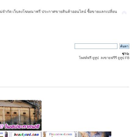
ม่จำกัด เว็บลงโฆษณาฟรี ประกาศขายสินค้าออนไลน์ ซื้อขายแลกเปลี่ยน
ข่าว:
โพสต์ฟรี ยูทูป ลงขายฟรีรี ยูทูป FB