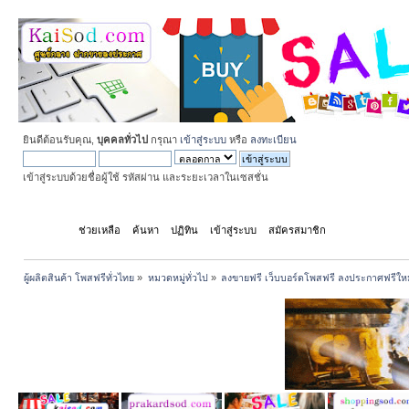
ยินดีต้อนรับคุณ,
บุคคลทั่วไป
กรุณา
เข้าสู่ระบบ
หรือ
ลงทะเบียน
เข้าสู่ระบบด้วยชื่อผู้ใช้ รหัสผ่าน และระยะเวลาในเซสชั่น
หน้าแรก
ช่วยเหลือ
ค้นหา
ปฏิทิน
เข้าสู่ระบบ
สมัครสมาชิก
ผู้ผลิตสินค้า โพสฟรีทั่วไทย
»
หมวดหมู่ทั่วไป
»
ลงขายฟรี เว็บบอร์ดโพสฟรี ลงประกาศฟรีให