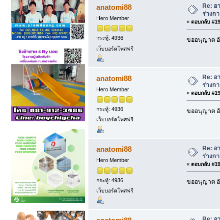
Re: อา
anatomi88
ร่างกา
Hero Member
«
ตอบกลับ #196
กระทู้: 4936
ขออนุญาต อั
เว็บบอร์ดโพสฟรี
Re: อา
anatomi88
ร่างกา
Hero Member
«
ตอบกลับ #197
กระทู้: 4936
ขออนุญาต อั
เว็บบอร์ดโพสฟรี
Re: อา
anatomi88
ร่างกา
Hero Member
«
ตอบกลับ #198
กระทู้: 4936
ขออนุญาต อั
เว็บบอร์ดโพสฟรี
Re: อา