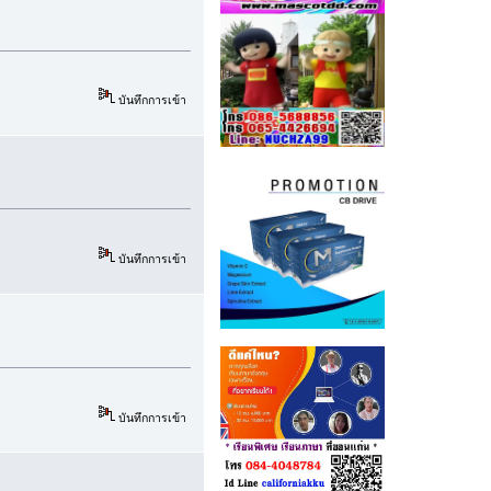
บันทึกการเข้า
บันทึกการเข้า
บันทึกการเข้า