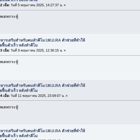
ยฟื้นตัวเร็ว หลังทำคีโม
 เมื่อ:
วันที่ 5 พฤษภาคม 2025, 14:27:37 น. »
พเดทกระทู้
หารเสริมสำหรับคนทำคีโม I.M.U.RA ตัวช่วยที่ทำให้
ยฟื้นตัวเร็ว หลังทำคีโม
 เมื่อ:
วันที่ 9 พฤษภาคม 2025, 12:36:15 น. »
พเดทกระทู้
หารเสริมสำหรับคนทำคีโม I.M.U.RA ตัวช่วยที่ทำให้
ยฟื้นตัวเร็ว หลังทำคีโม
 เมื่อ:
วันที่ 11 พฤษภาคม 2025, 23:09:07 น. »
พเดทกระทู้
หารเสริมสำหรับคนทำคีโม I.M.U.RA ตัวช่วยที่ทำให้
ยฟื้นตัวเร็ว หลังทำคีโม