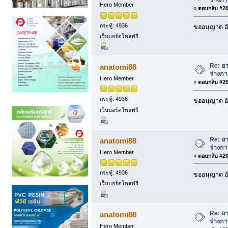
ร่างกา
Hero Member
«
ตอบกลับ #202
กระทู้: 4936
ขออนุญาต อั
เว็บบอร์ดโพสฟรี
Re: อา
anatomi88
ร่างกา
Hero Member
«
ตอบกลับ #203
กระทู้: 4936
ขออนุญาต อั
เว็บบอร์ดโพสฟรี
Re: อา
anatomi88
ร่างกา
Hero Member
«
ตอบกลับ #204
กระทู้: 4936
ขออนุญาต อั
เว็บบอร์ดโพสฟรี
Re: อา
anatomi88
ร่างกา
Hero Member