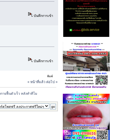
บันทึกการเข้า
บันทึกการเข้า
พิมพ์
« หน้าที่แล้ว
ต่อไป »
กายฟื้นตัวเร็ว หลังทำคีโม