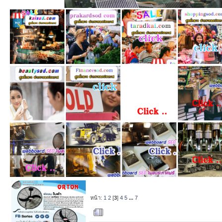
หน้า:
1
2
[
3
]
4
5
...
7
ผู้เขียน
หัวข้อ: สิ