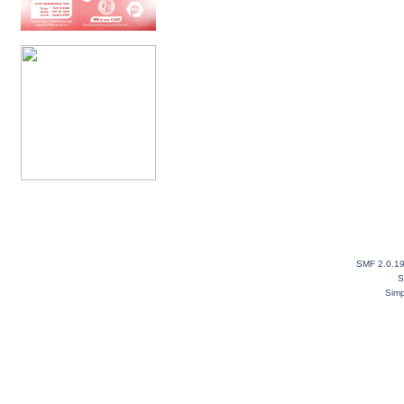
SMF 2.0.1
S
Simp