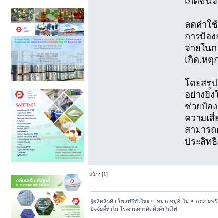
เกิดขึ้น
ลดค่าใช
การป้อง
จ่ายในก
เกิดเหตุ
โดยสรุปแ
อย่างยิ
ช่วยป้อ
ความเสี่
สามารถด
ประสิทธ
หน้า: [
1
]
ผู้ผลิตสินค้า โพสฟรีทั่วไทย
»
หมวดหมู่ทั่วไป
»
ลงขายฟรี
ปัจจัยที่ทำไม โรงงานควรติดตั้งผ้ากันไฟ