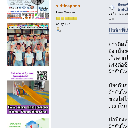
ครั้ง)
ปัจจัย
siritidaphon
ผ้ากัน
Hero Member
«
เมื่อ:
วันที่ 
น. »
กระทู้: 1227
ปัจจัยที
การติดตั
ยิ่ง เนื
เกิดจากไ
แรงต่อชี
ผ้ากันไฟ
ป้องกัน
ผ้ากันไ
ของไฟไป
เวลาในก
ปกป้องทร
ผ้ากันไฟ