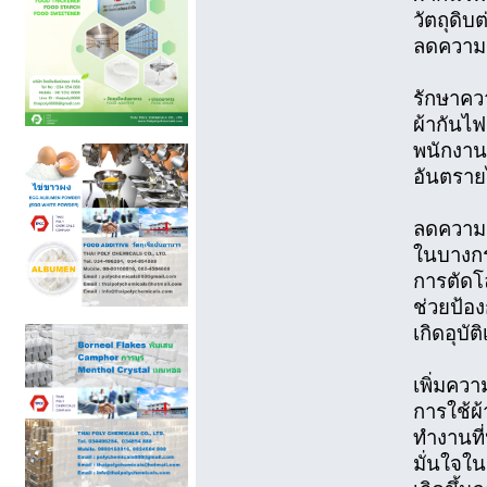
วัตถุดิบ
ลดความส
รักษาคว
ผ้ากันไ
พนักงาน
อันตราย
ลดความเส
ในบางกร
การตัดโ
ช่วยป้อ
เกิดอุบัติ
เพิ่มคว
การใช้ผ
ทำงานที
มั่นใจใ