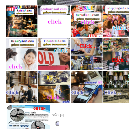
หน้า: [
1
]
ผู้เขียน
หัวข้อ: ปัจ