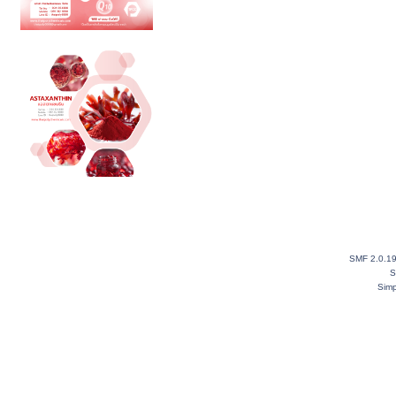
SMF 2.0.1
S
Simp