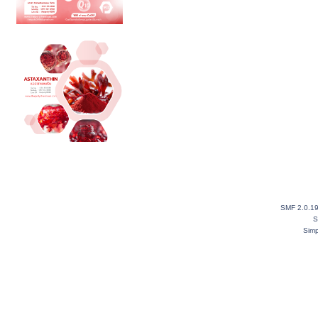
SMF 2.0.1
S
Simp