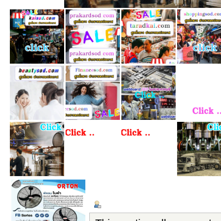
ข้อมูลส่วนตัว
แสดงกระทู้