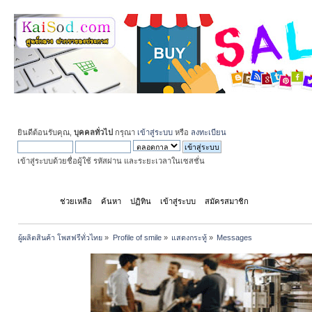
ยินดีต้อนรับคุณ,
บุคคลทั่วไป
กรุณา
เข้าสู่ระบบ
หรือ
ลงทะเบียน
เข้าสู่ระบบด้วยชื่อผู้ใช้ รหัสผ่าน และระยะเวลาในเซสชั่น
หน้าแรก
ช่วยเหลือ
ค้นหา
ปฏิทิน
เข้าสู่ระบบ
สมัครสมาชิก
ผู้ผลิตสินค้า โพสฟรีทั่วไทย
»
Profile of smile
»
แสดงกระทู้
»
Messages