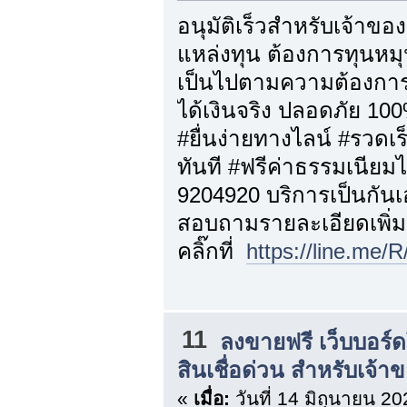
อนุมัติเร็วสำหรับเจ้าข
แหล่งทุน ต้องการทุนหมุนเ
เป็นไปตามความต้องการ เร
ได้เงินจริง ปลอดภัย 10
#ยื่นง่ายทางไลน์ #รวดเร
ทันที #ฟรีค่าธรรมเนียมไ
9204920 บริการเป็นกัน
สอบถามรายละเอียดเพิ่ม
คลิ๊กที่
https://line.me/
11
ลงขายฟรี เว็บบอร์
สินเชื่อด่วน สำหรับเจ้
«
เมื่อ:
วันที่ 14 มิถุนายน 2