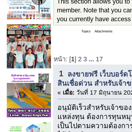
This section allows you to
member. Note that you can
you currently have access 
Messages
Topics
Attachments
Messages - smile
หน้า: [
1
]
2
3
...
17
1
ลงขายฟรี เว็บบอร์ด
สินเชื่อด่วน สำหรับเจ้
«
เมื่อ:
วันที่ 17 มิถุนายน 2
อนุมัติเร็วสำหรับเจ้าข
แหล่งทุน ต้องการทุนหมุนเ
เป็นไปตามความต้องการ เร