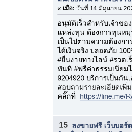
«
เมื่อ:
วันที่ 14 มิถุนายน 2
อนุมัติเร็วสำหรับเจ้าข
แหล่งทุน ต้องการทุนหมุนเ
เป็นไปตามความต้องการ เร
ได้เงินจริง ปลอดภัย 10
#ยื่นง่ายทางไลน์ #รวดเร
ทันที #ฟรีค่าธรรมเนียมไ
9204920 บริการเป็นกัน
สอบถามรายละเอียดเพิ่ม
คลิ๊กที่
https://line.me/
15
ลงขายฟรี เว็บบอร์