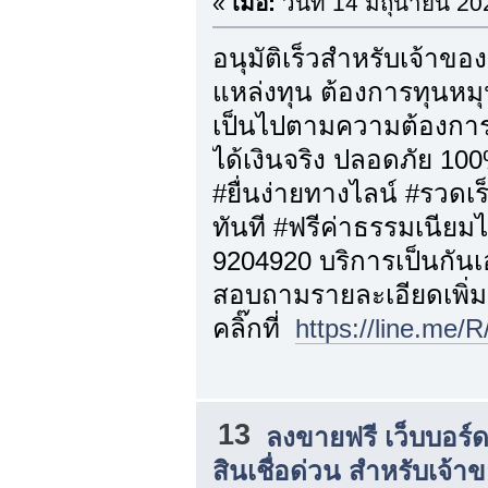
«
เมื่อ:
วันที่ 14 มิถุนายน 2
อนุมัติเร็วสำหรับเจ้าข
แหล่งทุน ต้องการทุนหมุนเ
เป็นไปตามความต้องการ เร
ได้เงินจริง ปลอดภัย 10
#ยื่นง่ายทางไลน์ #รวดเร
ทันที #ฟรีค่าธรรมเนียมไ
9204920 บริการเป็นกัน
สอบถามรายละเอียดเพิ่ม
คลิ๊กที่
https://line.me/
13
ลงขายฟรี เว็บบอร์
สินเชื่อด่วน สำหรับเจ้