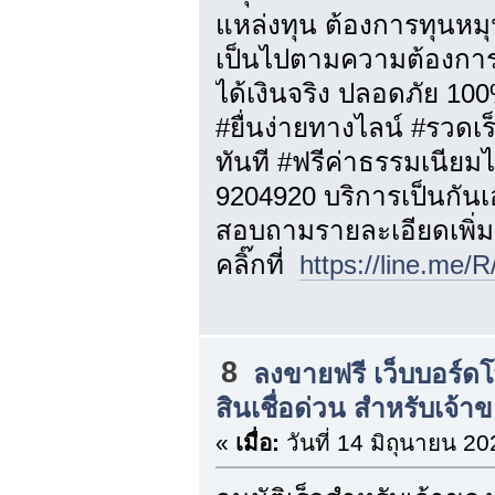
แหล่งทุน ต้องการทุนหมุนเ
เป็นไปตามความต้องการ เร
ได้เงินจริง ปลอดภัย 10
#ยื่นง่ายทางไลน์ #รวดเร
ทันที #ฟรีค่าธรรมเนียมไ
9204920 บริการเป็นกัน
สอบถามรายละเอียดเพิ่ม
คลิ๊กที่
https://line.me/
8
ลงขายฟรี เว็บบอร์ด
สินเชื่อด่วน สำหรับเจ้
«
เมื่อ:
วันที่ 14 มิถุนายน 2