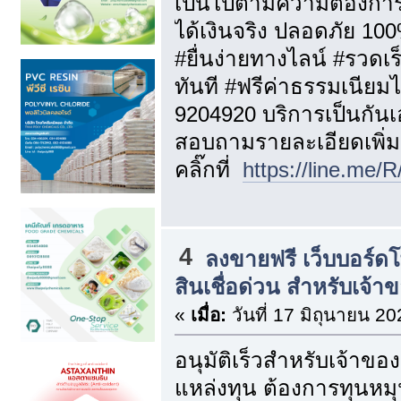
เป็นไปตามความต้องการ เร
ได้เงินจริง ปลอดภัย 10
#ยื่นง่ายทางไลน์ #รวดเร
ทันที #ฟรีค่าธรรมเนียมไ
9204920 บริการเป็นกัน
สอบถามรายละเอียดเพิ่ม
คลิ๊กที่
https://line.me/
4
ลงขายฟรี เว็บบอร์ด
สินเชื่อด่วน สำหรับเจ้
«
เมื่อ:
วันที่ 17 มิถุนายน 2
อนุมัติเร็วสำหรับเจ้าข
แหล่งทุน ต้องการทุนหมุนเ