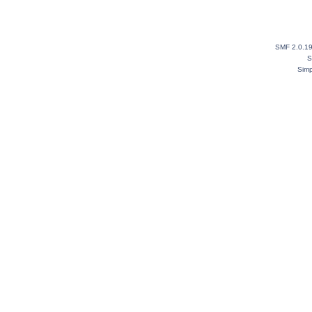
SMF 2.0.1
S
Simp