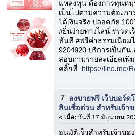
แหล่งทุน ต้องการทุนหมุนเ
เป็นไปตามความต้องการ เร
ได้เงินจริง ปลอดภัย 10
#ยื่นง่ายทางไลน์ #รวดเร
ทันที #ฟรีค่าธรรมเนียมไ
9204920 บริการเป็นกัน
สอบถามรายละเอียดเพิ่ม
คลิ๊กที่
https://line.me/
7
ลงขายฟรี เว็บบอร์ด
สินเชื่อด่วน สำหรับเจ้
«
เมื่อ:
วันที่ 17 มิถุนายน 2
อนุมัติเร็วสำหรับเจ้าข