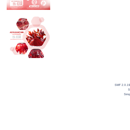
SMF 2.0.1
S
Simp