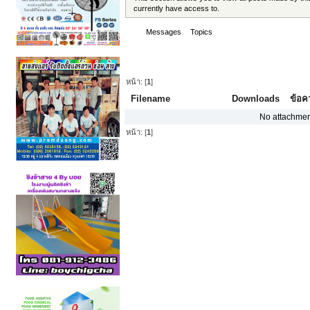
currently have access to.
Messages
Topics
Attachments
Attachments - smile
หน้า: [
1
]
Filename
Downloads
ข้อค
No attachmen
หน้า: [
1
]