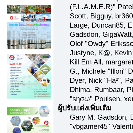
(F.L.A.M.E.R)" Patel
Scott, Bigguy, br36
Large, Duncan85, El
Gadsdon, GigaWatt,
Olof "Owdy" Eriksso
Justyne, K@, Kevin 
Kill Em All, margare
G., Michele "Illori" 
Dyer, Nick "Ha²", Pa
Dhima, Rumbaar, Pi
"sησω" Poulsen, xe
ผู้ปรับแต่งเพิ่มเติม
Gary M. Gadsdon, D
"vbgamer45" Valenti