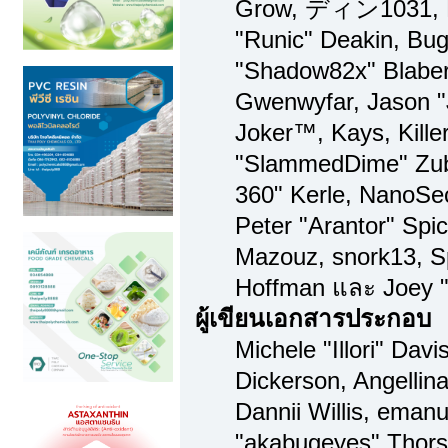
Grow, ディン1031, Br
"Runic" Deakin, Bug
"Shadow82x" Blaber,
Gwenwyfar, Jason "
Joker™, Kays, Kille
"SlammedDime" Zub
360" Kerle, NanoSec
Peter "Arantor" Spi
Mazouz, snork13, S
Hoffman และ Joey "
ผู้เขียนเอกสารประกอบ
Michele "Illori" Dav
Dickerson, Angellina
Dannii Willis, ema
"akabugeyes" Thorse