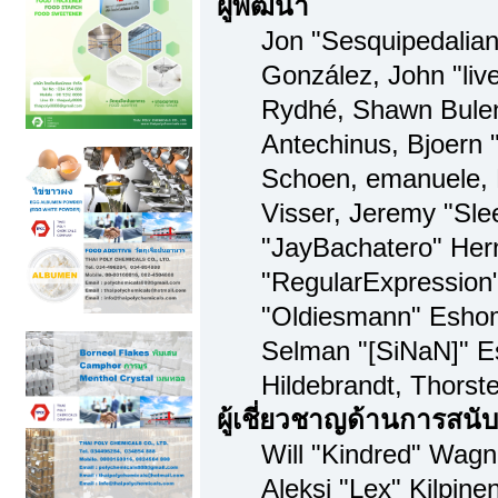
ผู้พัฒนา
Jon "Sesquipedalian"
González, John "li
Rydhé, Shawn Bulen
Antechinus, Bjoern "
Schoen, emanuele, 
Visser, Jeremy "Sl
"JayBachatero" Her
"RegularExpression
"Oldiesmann" Eshom,
Selman "[SiNaN]" Es
Hildebrandt, Thorst
ผู้เชี่ยวชาญด้านการสนั
Will "Kindred" Wagne
Aleksi "Lex" Kilpine