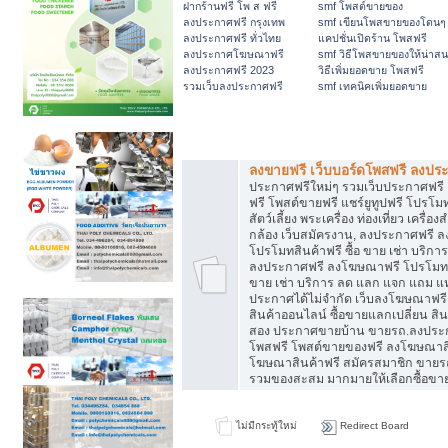
ฝากร้านฟรี โพ ส ฟรี
smf โพสต์ขายของ
ลงประกาศฟรี กรุงเทพ
smf เขียนโพสขายของโดนๆ
ลงประกาศฟรี ทั่วไทย
แคปชั่นเปิดร้าน โพสฟรี
ลงประกาศโฆษณาฟรี
smf วิธีโพสขายของให้น่าส
ลงประกาศฟรี 2023
วิธีเพิ่มยอดขาย โพสฟรี
รวมเว็บลงประกาศฟรี
smf เทคนิคเพิ่มยอดขาย
หมวดหมู่ทั่วไป
ลงขายฟรี เว็บบอร์ดโพสฟรี ลงปร
ประกาศฟรีใหม่ๆ รวมเว็บประกาศฟรี 
ฟรี โพสต์ขายฟรี แชร์ยูทูปฟรี โปรโม
สัตว์เลี้ยง พระเครื่อง ท่องเที่ยว เครื่อง
กล้อง เว็บสมัครงาน, ลงประกาศฟรี 
โปรโมทสินค้าฟรี ซื้อ ขาย เช่า บริกา
ลงประกาศฟรี ลงโฆษณาฟรี โปรโมทสิน
ขาย เช่า บริการ ลด แลก แจก แถม แห
ประกาศได้ไม่จำกัด เว็บลงโฆษณาฟร
สินค้าออนไลน์ ซื้อขายแลกเปลี่ยน สิน
สอง ประกาศขายบ้าน ขายรถ.ลงประ
โพสฟรี โพสต์ขายของฟรี ลงโฆษณาสิ
โฆษณาสินค้าฟรี สมัครสมาชิก ขายร
รวมของสะสม มากมายให้เลือกซื้อขา
ไม่มีกระทู้ใหม่
Redirect Board