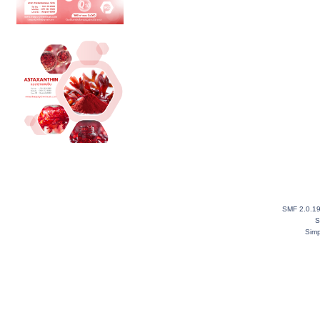
SMF 2.0.1
S
Simp