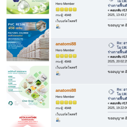
โม I.M
Hero Member
ร่างกายฟื้นต
«
ตอบกลับ #173
2025, 13:43:2
กระทู้: 4948
เว็บบอร์ดโพสฟรี
ขออนุญาต อั
Re: อ
anatomi88
โม I.M
Hero Member
ร่างกายฟื้นต
«
ตอบกลับ #174
2025, 20:02:2
กระทู้: 4948
เว็บบอร์ดโพสฟรี
ขออนุญาต อั
Re: อ
anatomi88
โม I.M
Hero Member
ร่างกายฟื้นต
«
ตอบกลับ #175
2025, 19:22:0
กระทู้: 4948
เว็บบอร์ดโพสฟรี
ขออนุญาต อั