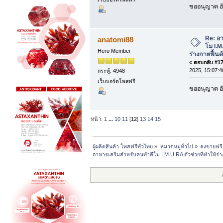
ขออนุญาต อั
Re: อ
anatomi88
โม I.M
Hero Member
ร่างกายฟื้นต
«
ตอบกลับ #179
2025, 15:07:4
กระทู้: 4948
เว็บบอร์ดโพสฟรี
ขออนุญาต อั
หน้า:
1
...
10
11
[
12
]
13
14
15
ผู้ผลิตสินค้า โพสฟรีทั่วไทย
»
หมวดหมู่ทั่วไป
»
ลงขายฟรี
อาหารเสริมสำหรับคนทำคีโม I.M.U.RA ตัวช่วยที่ทำให้ร่าง