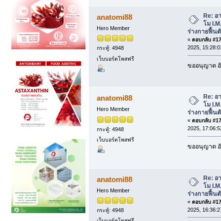
Re: อ
anatomi88
โม I.M
Hero Member
ร่างกายฟื้นต
«
ตอบกลับ #176
2025, 15:28:0
กระทู้: 4948
เว็บบอร์ดโพสฟรี
ขออนุญาต อั
Re: อ
anatomi88
โม I.M
Hero Member
ร่างกายฟื้นต
«
ตอบกลับ #177
2025, 17:06:5
กระทู้: 4948
เว็บบอร์ดโพสฟรี
ขออนุญาต อั
Re: อ
anatomi88
โม I.M
Hero Member
ร่างกายฟื้นต
«
ตอบกลับ #178
2025, 16:36:2
กระทู้: 4948
เว็บบอร์ดโพสฟรี