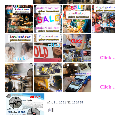
หน้า:
1
...
10
11
[
12
]
13
14
15
ผู้เขียน
หัวข้อ: อา