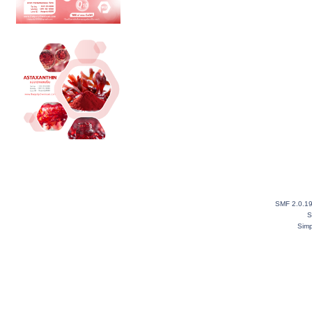
SMF 2.0.1
S
Simp