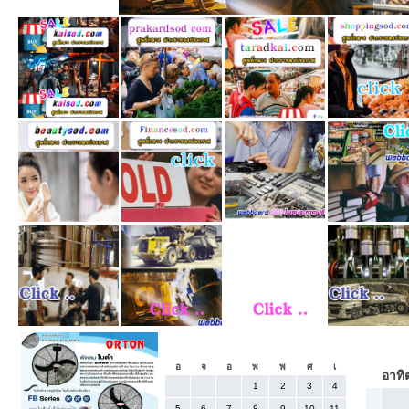
«
กรกฎาคม 2026
อ
จ
อ
พ
พ
ศ
เ
อาทิต
1
2
3
4
5
6
7
8
9
10
11