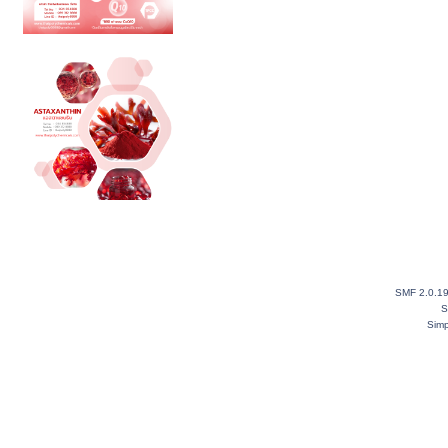
SMF 2.0.1
S
Simp