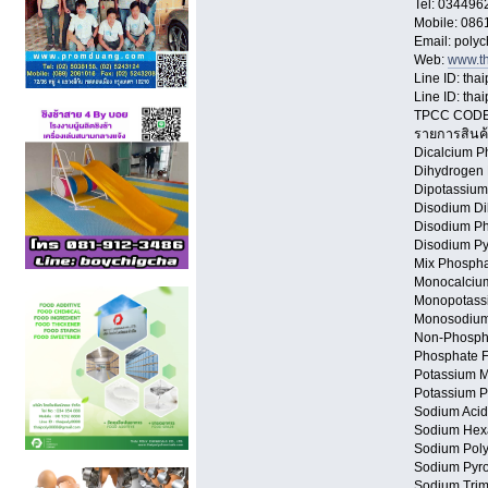
Tel: 034496
Mobile: 08
Email: poly
Web:
www.th
Line ID: tha
Line ID: tha
TPCC CODE
รายการสินค้
Dicalcium P
Dihydrogen
Dipotassium
Disodium D
Disodium Ph
Disodium Py
Mix Phospha
Monocalcium
Monopotassi
Monosodium 
Non-Phosph
Phosphate F
Potassium 
Potassium P
Sodium Acid
Sodium Hexa
Sodium Poly
Sodium Pyro
Sodium Trim