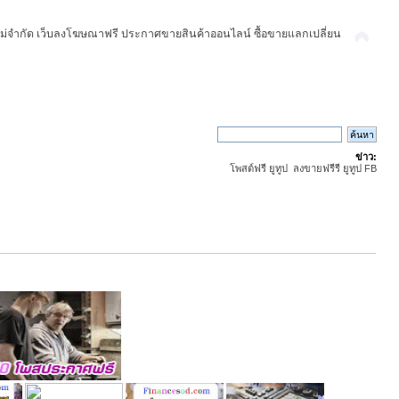
ม่จำกัด เว็บลงโฆษณาฟรี ประกาศขายสินค้าออนไลน์ ซื้อขายแลกเปลี่ยน
ข่าว:
โพสต์ฟรี ยูทูป ลงขายฟรีรี ยูทูป FB