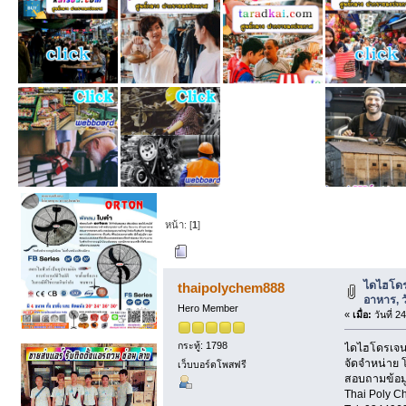
หน้า: [
1
]
ผู้เขียน
หัวข้อ: ได
ไดไฮโดร
thaipolychem888
อาหาร, 
Hero Member
«
เมื่อ:
วันที่ 
กระทู้: 1798
ไดไฮโดรเจนไ
จัดจำหน่าย 
เว็บบอร์ดโพสฟรี
สอบถามข้อมูล
Thai Poly C