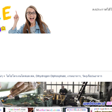
ลงประกาศได้ไ
ม่ๆ
»
ไดไฮโดรเจนไดฟอสเฟต, Dihydrogen Diphosphate, เกรดอาหาร, วัตถุเจือปนอาหาร