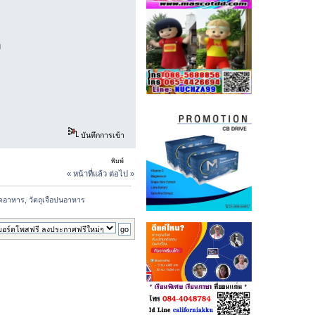
ี
บันทึกการเข้า
พิมพ์
« หน้าที่แล้ว
ต่อไป »
อาหาร, วัตถุเจือปนอาหาร