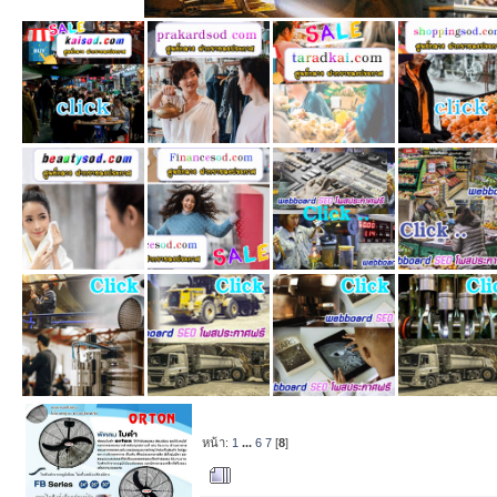
หน้า:
1
...
6
7
[
8
]
ผู้เขียน
หัวข้อ: ฟื้น