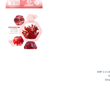
SMF 2.0.1
S
Simp