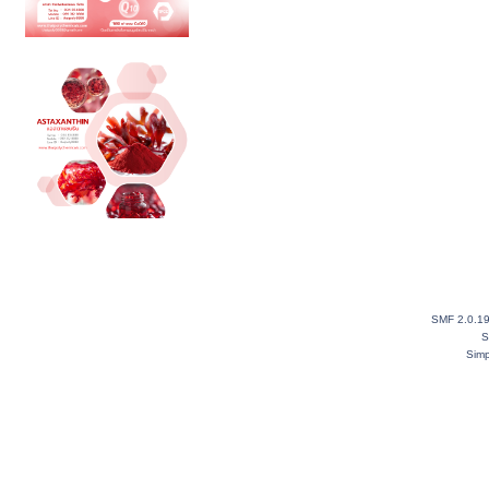
SMF 2.0.1
S
Simp