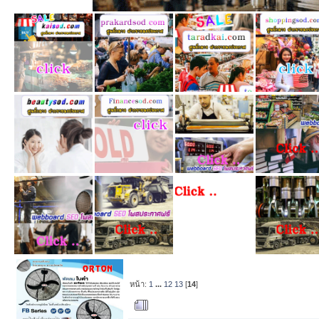
หน้า:
1
...
12
13
[
14
]
ผู้เขียน
หัวข้อ: ขา