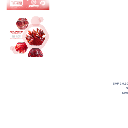
SMF 2.0.1
S
Simp