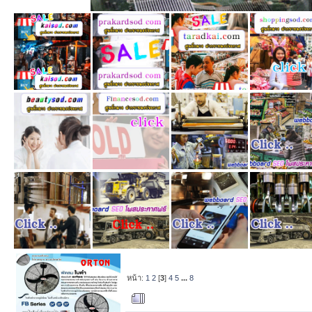
หน้า:
1
2
[
3
]
4
5
...
8
ผู้เขียน
หัวข้อ: รับ