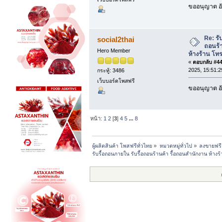
ขออนุญาต อั
Re: รั
social2thai
ถอนร้
Hero Member
ห้างร้าน โท
«
ตอบกลับ #44 
2025, 15:51:2
กระทู้: 3486
เว็บบอร์ดโพสฟรี
ขออนุญาต อั
หน้า:
1
2
[
3
]
4
5
...
8
ผู้ผลิตสินค้า โพสฟรีทั่วไทย
»
หมวดหมู่ทั่วไป
»
ลงขายฟรี
รับรื้อถอนภายใน รับรื้อถอนร้านค้า รื้อถอนสำนักงาน ห้าง