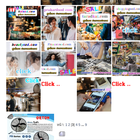
หน้า:
1
2
[
3
]
4
5
...
9
ผู้เขียน
หัวข้อ: รับ