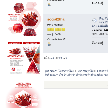
ดันกระทู้
Re: รั
social2thai
เช่า ส
Hero Member
ตกแต่งคืนพื้
«
ตอบกลับ #44 
2025, 20:35:4
กระทู้: 3486
เว็บบอร์ดโพสฟรี
ดันกระทู้
หน้า:
1
2
[
3
]
4
5
...
9
ผู้ผลิตสินค้า โพสฟรีทั่วไทย
»
หมวดหมู่ทั่วไป
»
ลงขายฟรี
รับรื้อถอนภายใน ร้านค้าเช่า สำนักงาน ห้างร้าน พร้อมตกแ