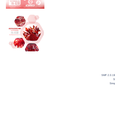
SMF 2.0.1
S
Simp