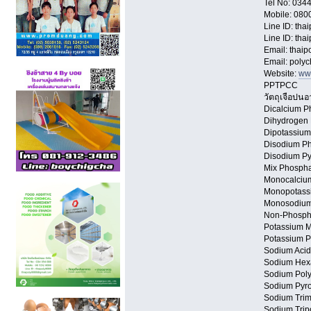
Tel No: 034
Mobile: 08
Line ID: tha
Line ID: tha
Email: thai
Email: poly
Website:
ww
PPTPCC
วัตถุเจือปนอ
Dicalcium P
Dihydrogen
Dipotassium
Disodium Ph
Disodium Py
Mix Phospha
Monocalcium
Monopotassi
Monosodium 
Non-Phosph
Potassium 
Potassium 
Sodium Acid
Sodium Hex
Sodium Poly
Sodium Pyro
Sodium Trim
Sodium Trip