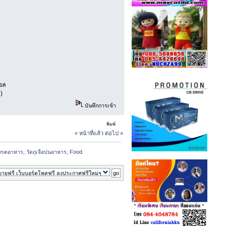
คอล
)
บันทึกการเข้า
พิมพ์
« หน้าที่แล้ว
ต่อไป »
รดอาหาร, วัตถุเจือปนอาหาร, Food