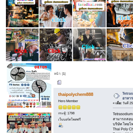
หน้า: [
1
]
ผู้เขียน
หัวข้อ: T
ครั้ง)
Tetra
thaipolychem888
อาหาร,
Hero Member
«
เมื่อ:
วันที่ 2
กระทู้: 1798
Tetrasodium
สามารถสอบถาม
เว็บบอร์ดโพสฟรี
บริษัท ไทยโ
Thai Poly C