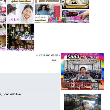
« หน้าที่แล้ว
ต่อไป »
พิมพ์
ุเจือปนอาหาร, Food (อ่าน 2073
, Food Additive