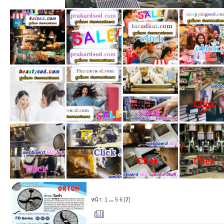
หน้า:
1
...
5
6
[
7
]
ผู้เขียน
หัวข้อ: ติ