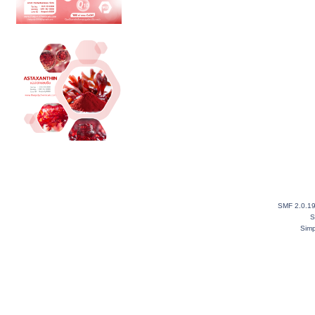
SMF 2.0.1
S
Simp