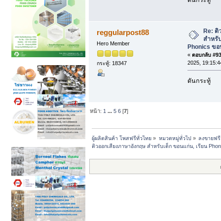
Re: ต
reggularpost88
สำหรับ
Hero Member
Phonics ขอน
«
ตอบกลับ #93 
2025, 19:15:4
กระทู้: 18347
ดันกระทู้
หน้า:
1
...
5
6
[
7
]
ผู้ผลิตสินค้า โพสฟรีทั่วไทย
»
หมวดหมู่ทั่วไป
»
ลงขายฟรี
ติวออกเสียงภาษาอังกฤษ สำหรับเด็ก ขอนแก่น, เรียน Phon