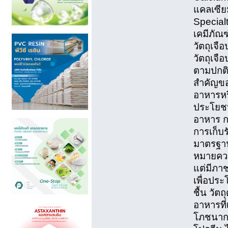
แคลเซียม
Special
เคมีภัณ
วัตถุเจ
วัตถุเจื
ตามปกติม
สำคัญของ
อาหารหร
ประโยชน
อาหาร ก
การเก็บร
มาตรฐาน
หมายควา
แต่มีภา
เพื่อประ
ชื้น วัต
อาหารที่
โภชนากา