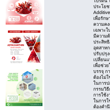
โปรตีน ไ
ประโยชน
Additive
เพื่อรั
ความคงต
เฉพาะในก
มีความต
ประสิทธ
อุตสาหก
ปรับปรุ
เปลี่ย
เพื่อช่ว
บรรจุ ก
ต้องไม่ใ
ในการป
กรรมวิธี
การใช้ง
ในการใช
ต้องคำน