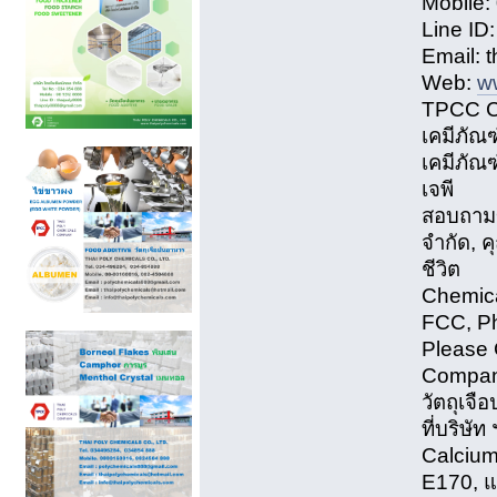
Mobile
Line ID
Email: 
Web:
w
TPCC 
เคมีภัณ
เคมีภัณฑ
เจพี
สอบถามข
จำกัด, 
ชีวิต
Chemica
FCC, Ph
Please 
Company
วัตถุเจ
ที่บริษั
Calcium
E170, แ