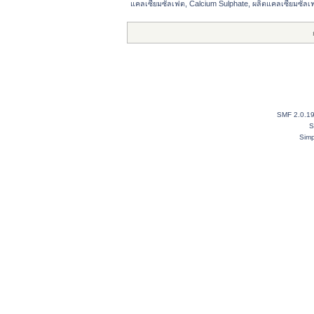
แคลเซียมซัลเฟต, Calcium Sulphate, ผลิตแคลเซียมซัล
SMF 2.0.1
S
Simp