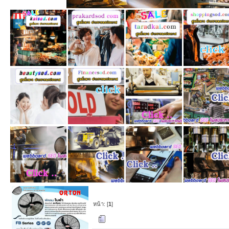
หน้า: [
1
]
ผู้เขียน
หัวข้อ: แค