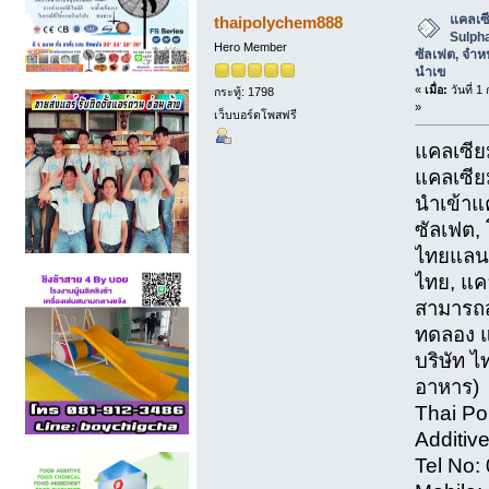
ซัลเฟต, จำหน่ายแคลเซียมซัลเฟต นำเข (อ
แคลเซ
thaipolychem888
Sulpha
Hero Member
ซัลเฟต, จำห
นำเข
«
เมื่อ:
วันที่ 
กระทู้: 1798
»
เว็บบอร์ดโพสฟรี
แคลเซีย
แคลเซีย
นำเข้าแ
ซัลเฟต,
ไทยแลนด
ไทย, แค
สามารถส
ทดลอง และ
บริษัท ไ
อาหาร)
Thai Po
Additive
Tel No: