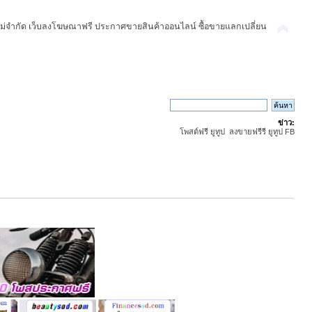
ม่จำกัด เว็บลงโฆษณาฟรี ประกาศขายสินค้าออนไลน์ ซื้อขายแลกเปลี่ยน
ข่าว:
โพสต์ฟรี ยูทูป ลงขายฟรีรี ยูทูป FB