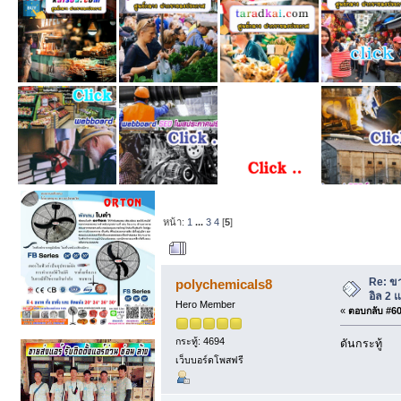
หน้า:
1
...
3
4
[
5
]
ผู้เขียน
หัวข้อ: ขา
Re: ขา
polychemicals8
อิล 2
Hero Member
«
ตอบกลับ #60 
กระทู้: 4694
ดันกระทู้
เว็บบอร์ดโพสฟรี