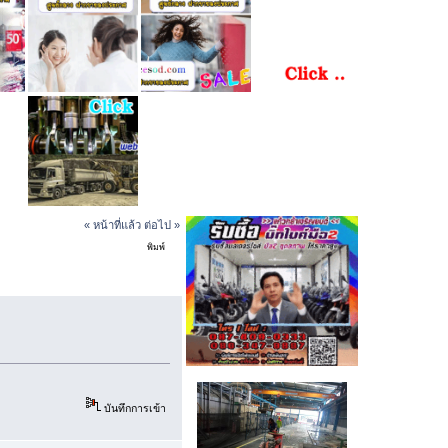
« หน้าที่แล้ว
ต่อไป »
พิมพ์
คาโรงงาน (อ่าน 7263 ครั้ง)
บันทึกการเข้า