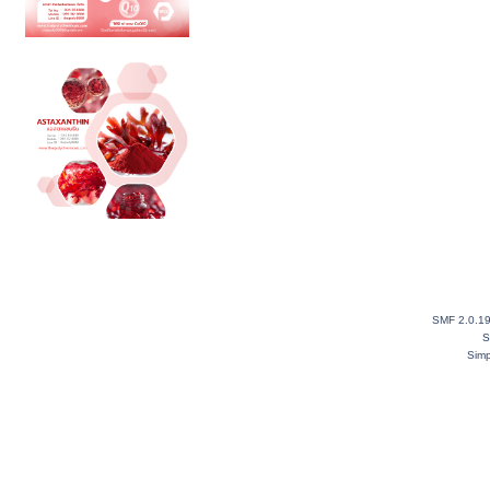
SMF 2.0.1
S
Simp