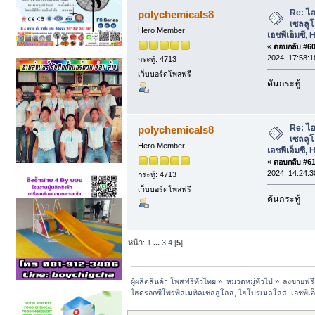
เอ็มซี, Hypromellose, HPMC (อ่าน 8105
Re: ไ
polychemicals8
เซลลู
Hero Member
เอชพีเอ็มซี
«
ตอบกลับ #60 
2024, 17:58:1
กระทู้: 4713
เว็บบอร์ดโพสฟรี
ดันกระทู้
Re: ไ
polychemicals8
เซลลู
Hero Member
เอชพีเอ็มซี
«
ตอบกลับ #61 
2024, 14:24:3
กระทู้: 4713
เว็บบอร์ดโพสฟรี
ดันกระทู้
หน้า:
1
...
3
4
[
5
]
ผู้ผลิตสินค้า โพสฟรีทั่วไทย
»
หมวดหมู่ทั่วไป
»
ลงขายฟรี
ไฮดรอกซีโพรพิลเมทิลเซลลูโลส, ไฮโปรเมลโลส, เอชพีเอ