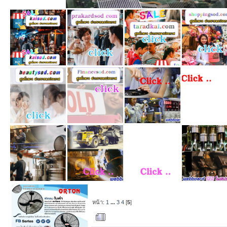
หน้า:
1
...
3
4
[
5
]
ผู้เขียน
หัวข้อ: ไฮ