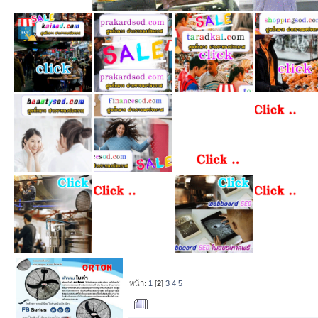
หน้า:
1
[
2
]
3
4
5
ผู้เขียน
หัวข้อ: ขา