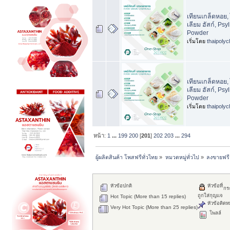
เทียนเกล็ดหอย, 
เลียม ฮัสก์, Psy
Powder
เริ่มโดย
thaipoly
เทียนเกล็ดหอย, 
เลียม ฮัสก์, Psy
Powder
เริ่มโดย
thaipoly
หน้า:
1
...
199
200
[
201
]
202
203
...
294
ผู้ผลิตสินค้า โพสฟรีทั่วไทย
»
หมวดหมู่ทั่วไป
»
ลงขายฟรี
หัวข้อปกติ
หัวข้อที่
กร
ถูกใส่กุญแจ
Hot Topic (More than 15 replies)
หัวข้อติดห
Very Hot Topic (More than 25 replies)
โพลล์