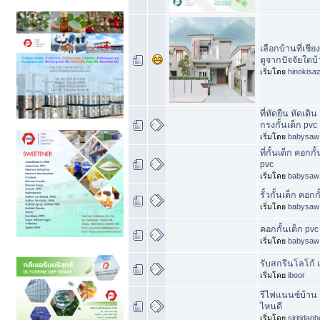
เลือกบ้านที่เชี
ดูจากปัจจัยใดบ้
เริ่มโดย
hinokisaz
ที่หัดยืน หัดเดิน 
กรงกั้นเด็ก pvc
เริ่มโดย
babysaw
ที่กั้นเด็ก คอกกั
pvc
เริ่มโดย
babysaw
รั้วกั้นเด็ก คอกกั
เริ่มโดย
babysaw
คอกกั้นเด็ก pvc ท
เริ่มโดย
babysaw
รับสกรีนโลโก้ เ
เริ่มโดย
iboor
รีไฟแนนซ์บ้าน ด
ไหนดี
เริ่มโดย
siritidap