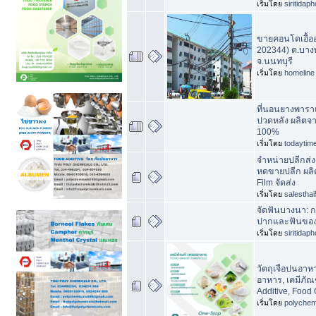
เริ่มโดย
siritidap
ขายคอนโดเอื้ออา
202344) ต.บางพ
จ.นนทบุรี
เริ่มโดย
homeline
ที่นอนยางพารา
ปวดหลัง ผลิตจ
100%
เริ่มโดย
todaytim
จำหน่ายปลีกส่ง 
หดขายปลีก ผลิ
Film จัดส่ง
เริ่มโดย
salesthai
จัดฟันบางนา: 
ปากและฟันของห
เริ่มโดย
siritidap
วัตถุเจือปนอาหา
อาหาร, เคมีภั
Additive, Food 
เริ่มโดย
polychem