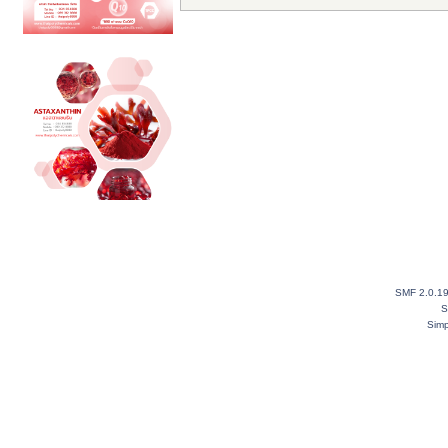
SMF 2.0.1
S
Simp