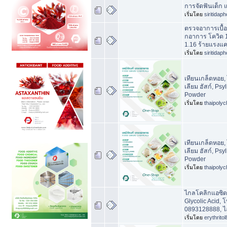
การจัดฟันเด็ก 
เริ่มโดย
siritidap
ตรวจอาการเบื้อ
กอาการ โควิด 1
1.16 ร้ายแรงแ
เริ่มโดย
siritidap
เทียนเกล็ดหอย, 
เลียม ฮัสก์, Psy
Powder
เริ่มโดย
thaipoly
เทียนเกล็ดหอย, 
เลียม ฮัสก์, Psy
Powder
เริ่มโดย
thaipoly
ไกลโคลิกแอซิด
Glycolic Acid,
0893128888, ไ
เริ่มโดย
erythrito