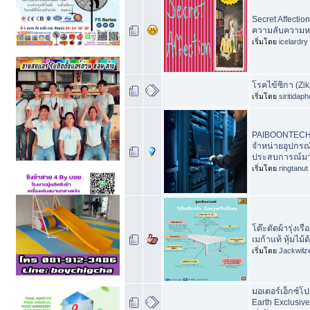
Secret Affectio
ความลับความหล
เริ่มโดย
icelardry
โรคไข้ซิกา (Zik
เริ่มโดย
siritidap
PAIBOONTECH
จำหน่ายอุปกรณ์ไ
ประสบการณ์มาก
เริ่มโดย
ringtanut
โต๊ะตัดผ้ารุ่งเ
เมก้าแท้ หุ้มไม้
เริ่มโดย
Jackwilz
มอเตอร์เอ็กซ์โป
Earth Exclusiv