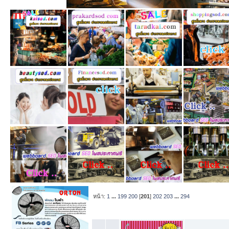
หน้า:
1
...
199
200
[
201
]
202
203
...
294
หัวข้อ
/
เริ่มโ