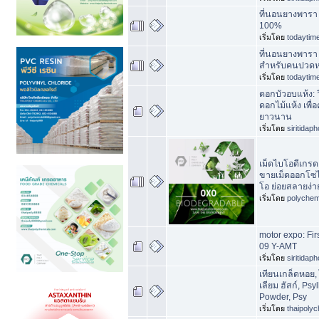
ที่นอนยางพารา
100%
เริ่มโดย
todaytim
ที่นอนยางพารา
สำหรับคนปวดหลั
เริ่มโดย
todaytim
ดอกบัวอบแห้ง: 
ดอกไม้แห้ง เพื
ยาวนาน
เริ่มโดย
siritidap
เม็ดไบโอดีเกรด
ขายเม็ดออกโซไ
โอ ย่อยสลายง่า
เริ่มโดย
polychem
motor expo: Fir
09 Y-AMT
เริ่มโดย
siritidap
เทียนเกล็ดหอย, 
เลียม ฮัสก์, Psy
Powder, Psy
เริ่มโดย
thaipoly