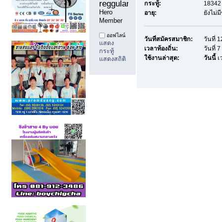
reggularpost88 
กระทู้:
18342 
Hero 
อายุ:
ยังไม่
Member
ออฟไลน์
วันที่สมัครสมาชิก:
วันที่
แสดง
เวลาท้องถิ่น:
วันที่
กระทู้
ใช้งานล่าสุด:
วันนี้
เว
แสดงสถิติ