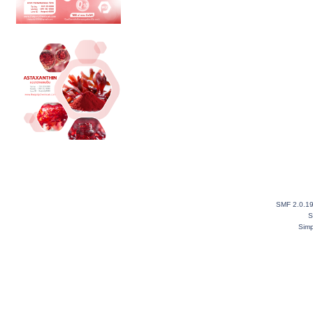
SMF 2.0.1
S
Simp