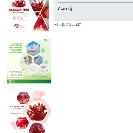
ดันกระทู้
หน้า: [
1
]
2
3
...
137