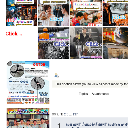
ข้อมูลส่วนตัว
แสดงกระทู้
This section allows you to view all posts made by t
Messages
Topics
Attachments
Messages - doubletime11
หน้า: [
1
]
2
3
...
137
1
ลงขายฟรี เว็บบอร์ดโพสฟรี ลงประกาศฟร