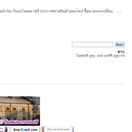
ม่จำกัด เว็บลงโฆษณาฟรี ประกาศขายสินค้าออนไลน์ ซื้อขายแลกเปลี่ยน
ข่าว:
โพสต์ฟรี ยูทูป ลงขายฟรีรี ยูทูป FB