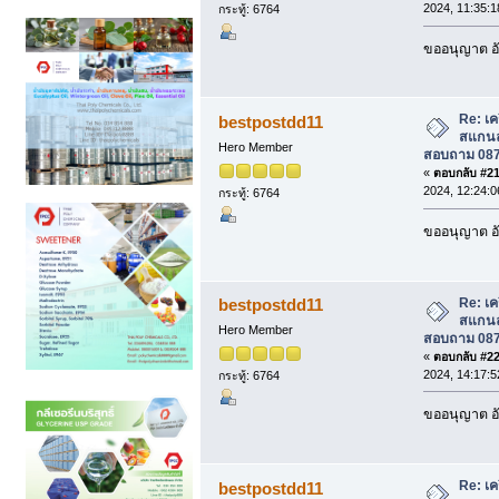
2024, 11:35:1
กระทู้: 6764
ขออนุญาต อั
Re: เคร
bestpostdd11
สแกนลา
Hero Member
สอบถาม 087
«
ตอบกลับ #21 
2024, 12:24:0
กระทู้: 6764
ขออนุญาต อั
Re: เคร
bestpostdd11
สแกนลา
Hero Member
สอบถาม 087
«
ตอบกลับ #22 
2024, 14:17:5
กระทู้: 6764
ขออนุญาต อั
Re: เคร
bestpostdd11