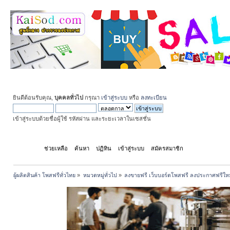
ยินดีต้อนรับคุณ,
บุคคลทั่วไป
กรุณา
เข้าสู่ระบบ
หรือ
ลงทะเบียน
เข้าสู่ระบบด้วยชื่อผู้ใช้ รหัสผ่าน และระยะเวลาในเซสชั่น
หน้าแรก
ช่วยเหลือ
ค้นหา
ปฏิทิน
เข้าสู่ระบบ
สมัครสมาชิก
ผู้ผลิตสินค้า โพสฟรีทั่วไทย
»
หมวดหมู่ทั่วไป
»
ลงขายฟรี เว็บบอร์ดโพสฟรี ลงประกาศฟรีให