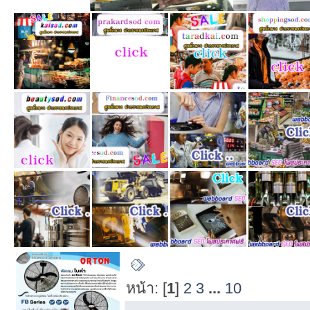
กระทู้เมื่อเร็วๆ นี้
หน้า: [
1
]
2
3
...
10