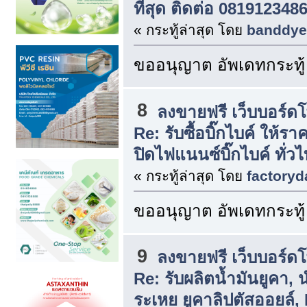
ที่สุด ติดต่อ 081912348
« กระทู้ล่าสุด โดย
banddye
ขออนุญาต อัพเดทกระทู้
8
ลงขายฟรี เว็บบอร์ด
Re: รับซื้อบิ๊กไบค์ ให้รา
ปิดไฟแนนซ์บิ๊กไบค์ ทั่ว
« กระทู้ล่าสุด โดย
factoryd
ขออนุญาต อัพเดทกระทู้
9
ลงขายฟรี เว็บบอร์ด
Re: รับผลิตน้ำมันยูคา,
ระเหย ยูคาลิปตัสออยล์,