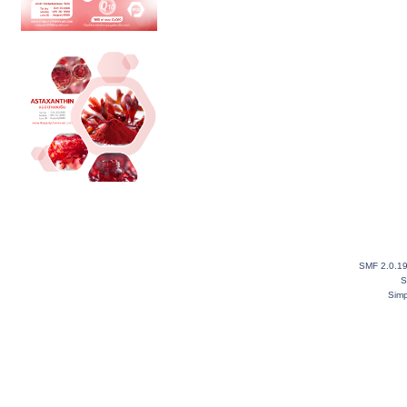
SMF 2.0.1
S
Simp