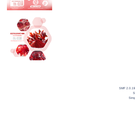
SMF 2.0.1
S
Simp