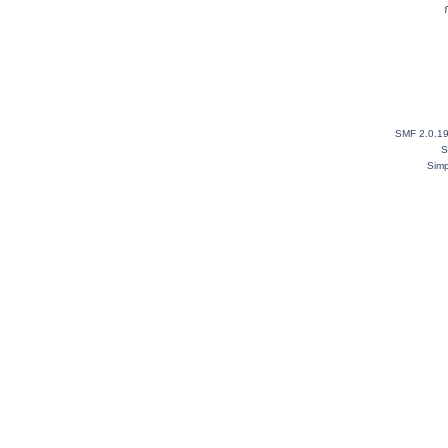
SMF 2.0.1
S
Simp