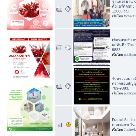
ร้านแอร์บ้าน ข
ตั้งแอร์ติดผนั
12000 btu.
เริ่มโดย
foraliv11
เช็คหมายจับ 
ผลทันที ปรึกษ
9883
เริ่มโดย
publicp
รับตรวจหมายจั
ตรวจสอบสัญญา
789-9883.
เริ่มโดย
publicp
Fractal Studi
ตกแต่งภายใน ร
เริ่มโดย
Jackwil