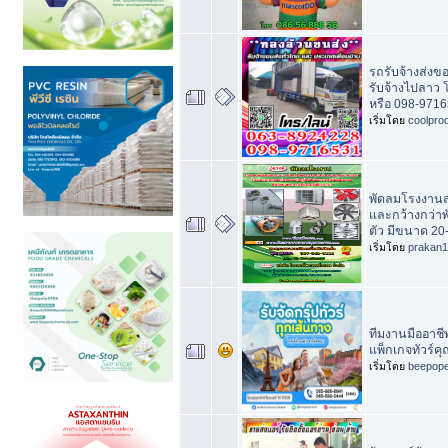
รถรับจ้างส่งข
รับจ้างไปลาว
หรือ 098-9716
เริ่มโดย
coolpro
พัดลมโรงงาน
และกว้างกว่าพ
ตัว มีขนาด 20-
เริ่มโดย
prakan
ทีมงานมืออาช
แพ็กเกจทัวร์ค
เริ่มโดย
beepop