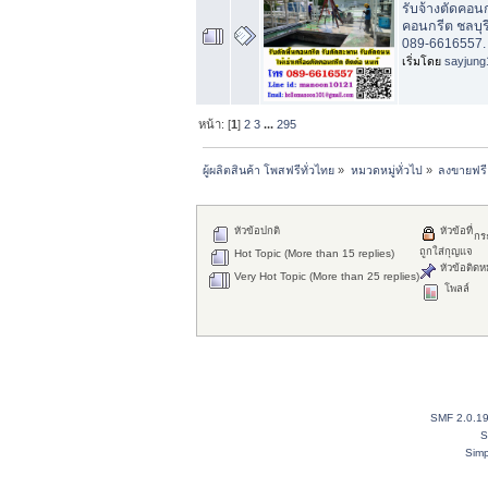
รับจ้างตัดคอน
คอนกรีต ชลบุร
089-6616557. 
เริ่มโดย
sayjung
หน้า: [
1
]
2
3
...
295
ผู้ผลิตสินค้า โพสฟรีทั่วไทย
»
หมวดหมู่ทั่วไป
»
ลงขายฟรี
หัวข้อปกติ
หัวข้อที่
กร
ถูกใส่กุญแจ
Hot Topic (More than 15 replies)
หัวข้อติดห
Very Hot Topic (More than 25 replies)
โพลล์
SMF 2.0.1
S
Simp