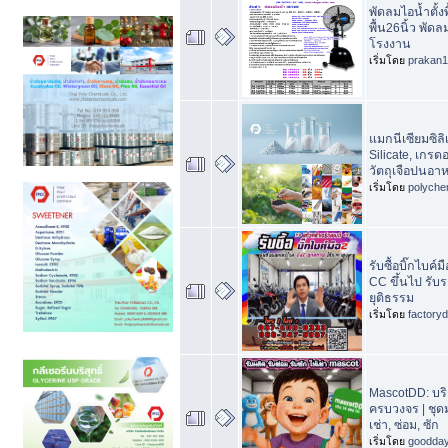
พัดลมไอน้ำตั้งพ
พื้น26นิ้ว พัดลม
โรงงาน
เริ่มโดย
prakan
แมกนีเซียมซิล
Silicate, เกร
วัตถุเจือปนอา
เริ่มโดย
polyche
รับซื้อบิ๊กไบค
CC ขึ้นไป รับร
ยุติธรรม
เริ่มโดย
factory
MascotDD: บร
ครบวงจร | ชุด
เช่า, ซ่อม, ซัก
เริ่มโดย
goodda