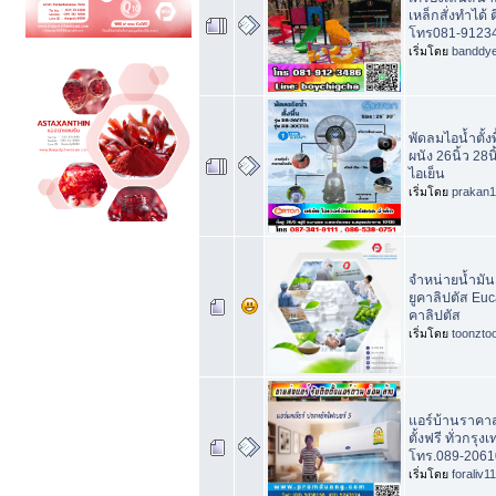
เหล็กสั่งทำได้ ต
โทร081-9123
เริ่มโดย
banddy
พัดลมไอน้ำตั้งพ
ผนัง 26นิ้ว 28น
ไอเย็น
เริ่มโดย
prakan
จำหน่ายน้ำมันย
ยูคาลิปตัส Euca
คาลิปตัส
เริ่มโดย
toonzto
แอร์บ้านราคาส่
ตั้งฟรี ทั่วกร
โทร.089-2061
เริ่มโดย
foraliv11