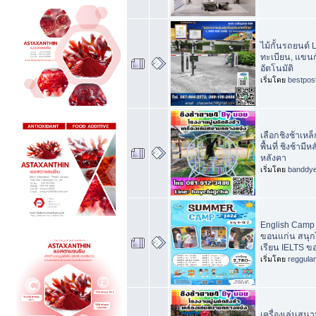
ไม้กั้นรถยนต์ 
ทะเบียน, แขนกั้
อัตโนมัติ
เริ่มโดย
bestpos
เลือกชิงช้าเหล
พื้นที่ ชิงช้ามีห
หลังคา
เริ่มโดย
banddy
English Camp 
ขอนแก่น สนุกได
เรียน IELTS ข
เริ่มโดย
reggula
เครื่องเล่นสนา