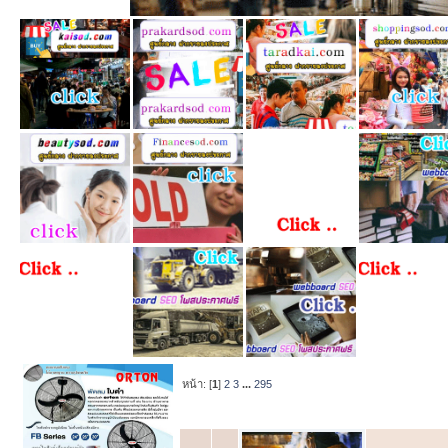
หน้า: [
1
]
2
3
...
295
หัวข้อ
/
เริ่ม