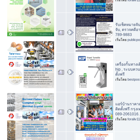
รับเช็คหมายจั
จับ, ตรวจคดี
789-9883
เริ่มโดย
publicp
เครื่องกั้นทางเ
hip , ระบบควบ
ตั้งฟรี
เริ่มโดย
bestpos
แอร์บ้านราคาส
ติดตั้งฟรี กร
089-2061016.
เริ่มโดย
foraliv11