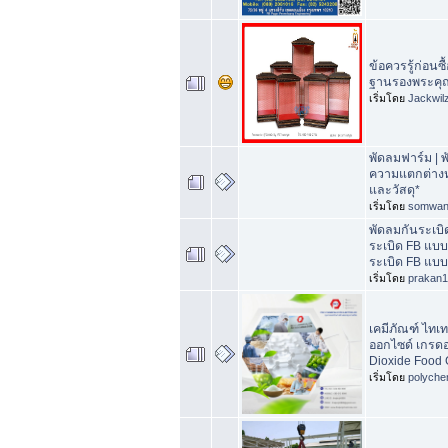
ข้อควรรู้ก่อนซ
ฐานรองพระคุ
เริ่มโดย
Jackwil
พัดลมฟาร์ม |
ความแตกต่างหล
และวัสดุ*
เริ่มโดย
somwan
พัดลมกันระเบิ
ระเบิด FB แบบ
ระเบิด FB แบบตั
เริ่มโดย
prakan
เคมีภัณฑ์ ไทเ
ออกไซด์ เกรดอ
Dioxide Food 
เริ่มโดย
polyche