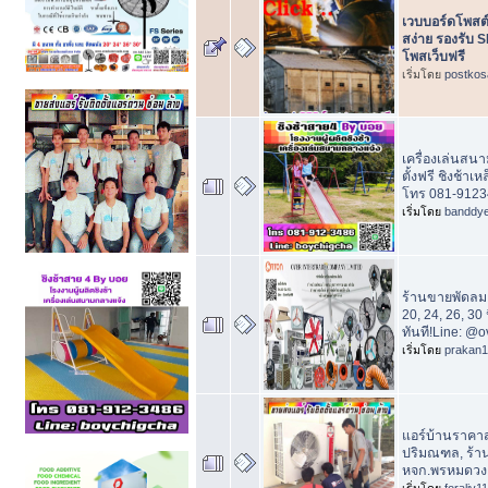
เวบบอร์ดโพสต
สง่าย รองรับ 
โพสเว็บฟรี
เริ่มโดย
postkos
เครื่องเล่นสนา
ตั้งฟรี ชิงช้า
โทร 081-912
เริ่มโดย
banddy
ร้านขายพัดลม
20, 24, 26, 30 
ทันที!Line: @
เริ่มโดย
prakan
แอร์บ้านราคาส
ปริมณฑล, ร้า
หจก.พรหมดวง
เริ่มโดย
foraliv11