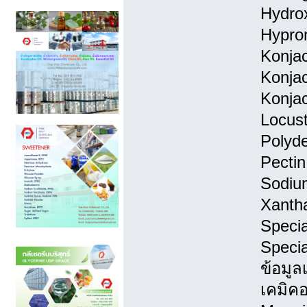
Hydrox
Hypro
Konjac
Konjac
Konjac
Locust
Polyde
Pectin
Sodium
Xanth
Specia
Specia
ข้อมูล
เคมิคอล