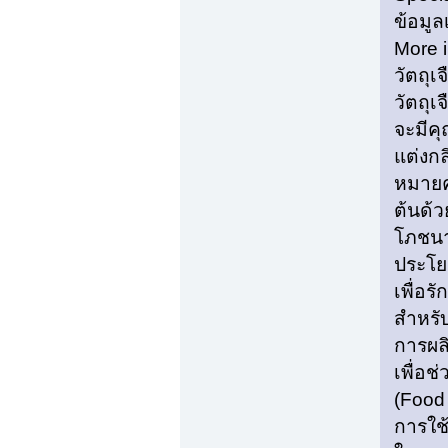
ข้อมูล
More 
วัตถุเ
วัตถุเ
จะมีค
แต่งกล
หมายคว
ต้นด้ว
โภชนา
ประโย
เพื่อ
สำหรั
การผล
เพื่อช
(Food
การใช้