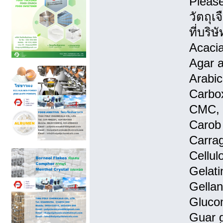
Pleas
วัตถุ
ที่บริ
Acacia
Agar a
Arabic
Carbox
CMC, 
Carob
Carra
Cellul
Gelati
Gella
Gluco
Guar g