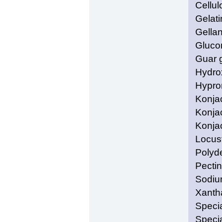
Cellul
Gelati
Gella
Gluco
Guar g
Hydro
Hypro
Konjac
Konja
Konjac
Locust
Polyd
Pectin
Sodium
Xanth
Speci
Speci