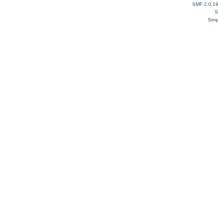
SMF 2.0.1
S
Simp