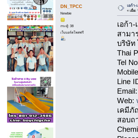
เอก้า-
DN_TPCC
«
เมื่อ:
ว
Newbie
เอก้า-
กระทู้: 38
สามารถ
เว็บบอร์ดโพสฟรี
บริษัท
Thai 
Tel N
Mobil
Line I
Email
Web:
เคมีภั
สอบถาม
Chemi