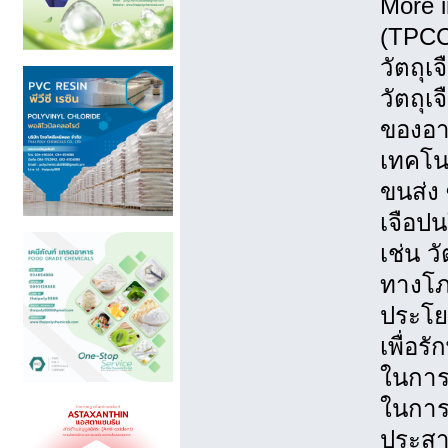
More i
(TPCC
วัตถุเ
วัตถุเ
ของอาห
เทคโน
ขนส่ง 
เจือป
เช่น ว
ทางโภ
ประโยช
เพื่อ
ในการ
ในการ
ประสา