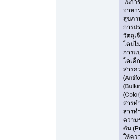
ในการ
อาหาร
สุขภา
การปร
วัตถุเ
โดยไม
การแบ่
โคเด็ก
สารควบ
(Antif
(Bulki
(Color
สารทำใ
สารทำใ
ความชุ
ดัน (P
ให้คว