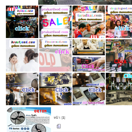
หน้า: [
1
]
ผู้เขียน
หัวข้อ: เอก