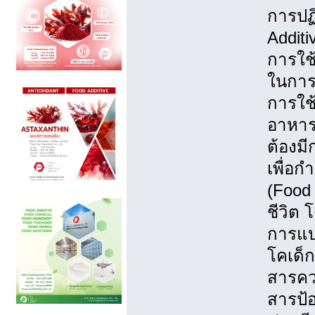
การปฏิ
Addit
การใช้
ในการ
การใช
อาหารต
ต้องม
เพื่อ
(Food 
ชีวิต 
การแบ่
โคเด็ก
สารควบ
สารป้อ