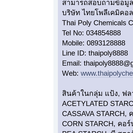
สามารถสอบถามข้อมูลสิน
บริษัท ไทยโพลีเคมิคอล
Thai Poly Chemicals 
Tel No: 034854888
Mobile: 0893128888
Line ID: thaipoly8888
Email: thaipoly8888@
Web:
www.thaipolych
สินค้าในกลุ่ม แป้ง, ฟ
ACETYLATED STARCH, 
CASSAVA STARCH, คา
CORN STARCH, คอร์น 