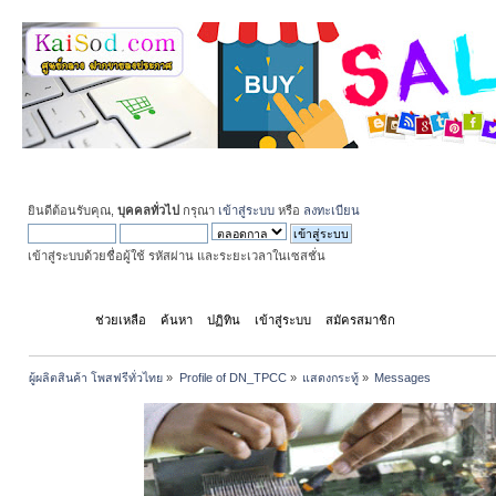
ยินดีต้อนรับคุณ,
บุคคลทั่วไป
กรุณา
เข้าสู่ระบบ
หรือ
ลงทะเบียน
เข้าสู่ระบบด้วยชื่อผู้ใช้ รหัสผ่าน และระยะเวลาในเซสชั่น
หน้าแรก
ช่วยเหลือ
ค้นหา
ปฏิทิน
เข้าสู่ระบบ
สมัครสมาชิก
ผู้ผลิตสินค้า โพสฟรีทั่วไทย
»
Profile of DN_TPCC
»
แสดงกระทู้
»
Messages