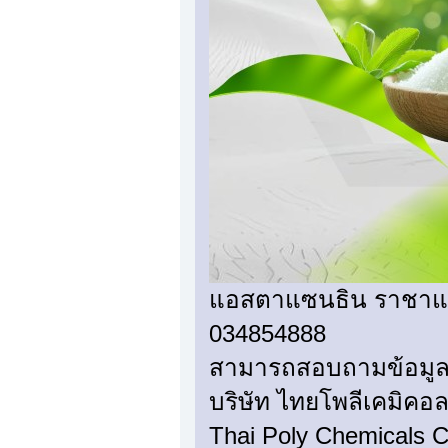
แอสตาแซนธิน ราชาแห่
034854888
สามารถสอบถามข้อมูลสินค
บริษัท ไทยโพลีเคมิคอ
Thai Poly Chemicals 