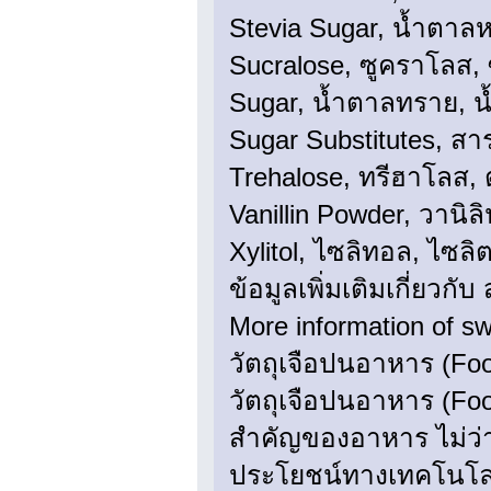
Stevia Sugar, น้ำตาล
Sucralose, ซูคราโลส, 
Sugar, น้ำตาลทราย, น้
Sugar Substitutes, 
Trehalose, ทรีฮาโลส,
Vanillin Powder, วานิลิ
Xylitol, ไซลิทอล, ไซล
ข้อมูลเพิ่มเติมเกี่ยว
More information of s
วัตถุเจือปนอาหาร (Foo
วัตถุเจือปนอาหาร (Food
สำคัญของอาหาร ไม่ว่า
ประโยชน์ทางเทคโนโลย