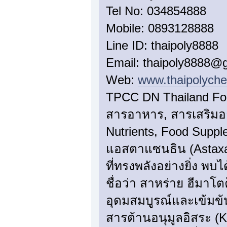
Tel No: 034854888
Mobile: 0893128888
Line ID: thaipoly8888
Email: thaipoly8888@
Web:
www.thaipolych
TPCC DN Thailand Foo
สารอาหาร, สารเสริมอา
Nutrients, Food Suppl
แอสตาแซนธิน (Astaxan
ที่ทรงพลังอย่างยิ่ง 
ชื่อว่า สาหร่าย ฮีมาโต
อุดมสมบูรณ์และเข้มข
สารต้านอนุมูลอิสระ (Ki