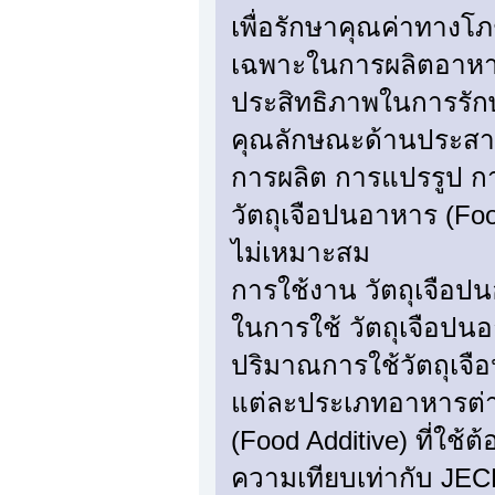
เพื่อรักษาคุณค่าทาง
เฉพาะในการผลิตอาหาร 
ประสิทธิภาพในการรั
คุณลักษณะด้านประสาท
การผลิต การแปรรูป กา
วัตถุเจือปนอาหาร (Fo
ไม่เหมาะสม
การใช้งาน วัตถุเจือปน
ในการใช้ วัตถุเจือปน
ปริมาณการใช้วัตถุเจื
แต่ละประเภทอาหารต่าง
(Food Additive) ที่ใช
ความเทียบเท่ากับ JECF