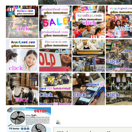
ข้อมูลส่วนตัว
แสดงกระทู้