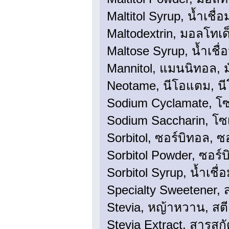
Maltitol Syrup, น้ำเช
Maltodextrin, มอลโทเด
Maltose Syrup, น้ำเช
Mannitol, แมนนิทอล, 
Neotame, นีโอแตม, น
Sodium Cyclamate, โ
Sodium Saccharin, โ
Sorbitol, ซอร์บิทอล, ซ
Sorbitol Powder, ซอร์
Sorbitol Syrup, น้ำเชื
Specialty Sweetener,
Stevia, หญ้าหวาน, สตีเ
Stevia Extract, สารส