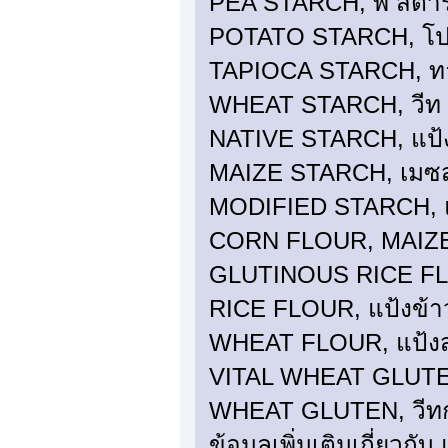
PEA STARCH, พี สตาร์ช,
POTATO STARCH, โปเตโต
TAPIOCA STARCH, ทาป
WHEAT STARCH, วีท สตา
NATIVE STARCH, แป้งเ
MAIZE STARCH, เมซสต
MODIFIED STARCH, แป้
CORN FLOUR, MAIZE 
GLUTINOUS RICE FLOU
RICE FLOUR, แป้งข้าวจ
WHEAT FLOUR, แป้งสาลี
VITAL WHEAT GLUTEN, ไ
WHEAT GLUTEN, วีทกลูเ
ข้อมูลเพิ่มเติมเกี่ยวก