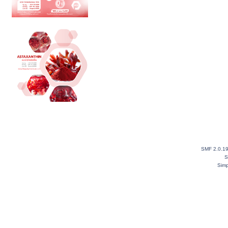
SMF 2.0.1
S
Simp