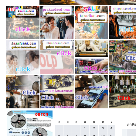
«
กรกฎาคม 2026
อ
จ
อ
พ
พ
ศ
เ
อาทิต
1
2
3
4
5
6
7
8
9
10
11