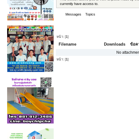
currently have access to.
Messages
Topics
Attachments
Attachments - DN_TPCC
หน้า: [
1
]
Filename
Downloads
ข้อค
No attachmen
หน้า: [
1
]