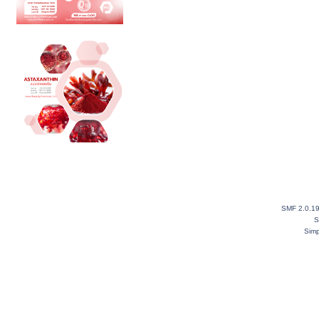
SMF 2.0.1
S
Simp