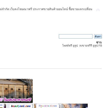
ม่จำกัด เว็บลงโฆษณาฟรี ประกาศขายสินค้าออนไลน์ ซื้อขายแลกเปลี่ยน
ข่าว:
โพสต์ฟรี ยูทูป ลงขายฟรีรี ยูทูป FB