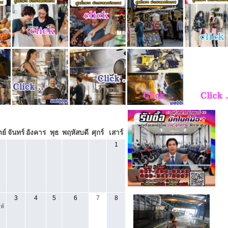
สิงหาคม 2026
»
ย์
จันทร์
อังคาร
พุธ
พฤหัสบดี
ศุกร์
เสาร์
1
3
4
5
6
7
8
ห์