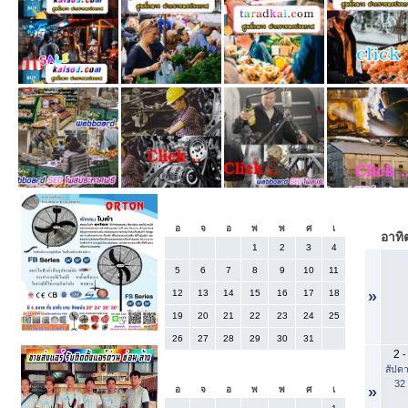
«
กรกฎาคม 2026
อ
จ
อ
พ
พ
ศ
เ
อาทิต
1
2
3
4
5
6
7
8
9
10
11
12
13
14
15
16
17
18
»
19
20
21
22
23
24
25
26
27
28
29
30
31
2
-
สัปดา
สิงหาคม 2026
32
»
อ
จ
อ
พ
พ
ศ
เ